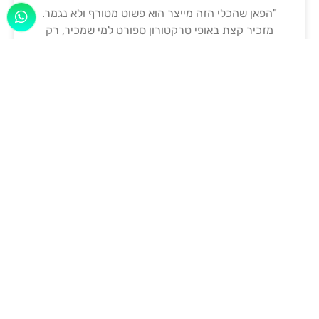
"הפאן שהכלי הזה מייצר הוא פשוט מטורף ולא נגמר.
מזכיר קצת באופי טרקטורון ספורט למי שמכיר, רק
הרבה יותר מגניב"הכירו את הכלי הכי מגניב בשטח
'אלישע'
15/12/2020
לקביעת סיור התקשרו אלינו
או השאירו פרטים בטופס ואנו
נחזור אליכם!